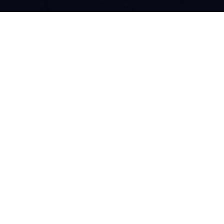
您现在的位置：
首页
>
开云电子官方网站_开云(中国)
>
环保热缩膜
返回