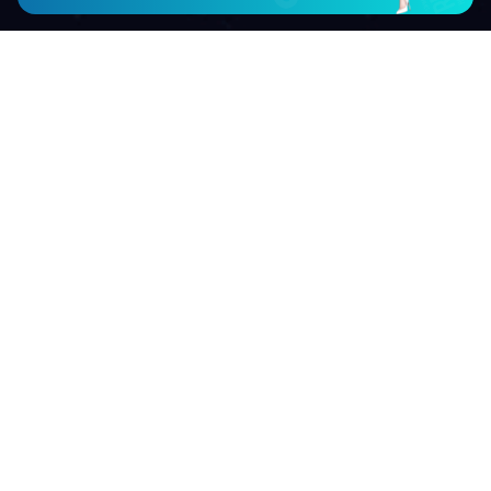
您现在的位置：
首页
>
新闻资讯
>
公司新闻
返回
提高pof收缩膜密封强度方法
作者：
发表时间：2018-11-28
浏览量：5138
文本标签：建设一个网站
pof收缩膜在包装行业得到了较多的应用，它具有透明度高、光泽性好、收缩
率大等特点，但是有时在使用中可能会出现强度不够的情况，下面pof收缩膜
厂家教大家提高pof收缩膜密封强度方法：
1、在热封过程中，热封压力要适中，因为压力不均匀可能会使热封部
位产生气泡，影响密封强度。
2、热封时间越长，热封层之间粘合会越牢固，但是也不适合时间过